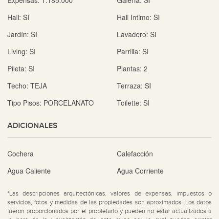
Expensas:
1.185.000
Galería:
SI
Hall:
SI
Hall Intimo:
SI
Jardín:
SI
Lavadero:
SI
Living:
SI
Parrilla:
SI
Pileta:
SI
Plantas:
2
Techo:
TEJA
Terraza:
SI
Tipo Pisos:
PORCELANATO
Toilette:
SI
ADICIONALES
Cochera
Calefacción
Agua Caliente
Agua Corriente
*Las descripciones arquitectónicas, valores de expensas, impuestos o
servicios, fotos y medidas de las propiedades son aproximados. Los datos
fueron proporcionados por el propietario y pueden no estar actualizados a