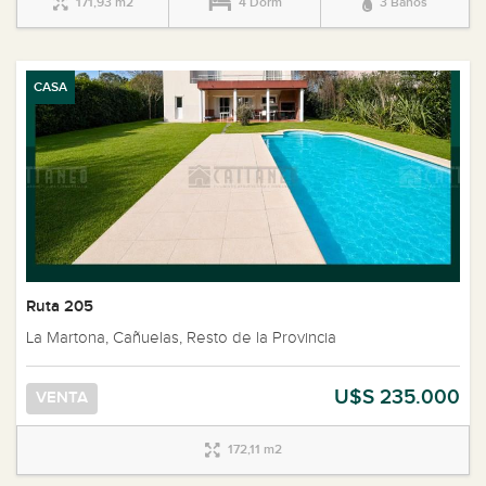
171,93 m2
4 Dorm
3 Baños
CASA
Ruta 205
La Martona, Cañuelas, Resto de la Provincia
U$S 235.000
VENTA
172,11 m2