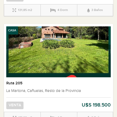
131,85 m2
4 Dorm
3 Baños
CASA
Ruta 205
La Martona, Cañuelas, Resto de la Provincia
U$S 198.500
VENTA