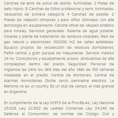
Canchas de tenis de polvo de ladrillo. Iluminadas. 2 Pistas de 
salto hípico. 8 Canchas de fútbol profesional y semi. Iluminadas. 
Vestuarios de primera categoría. 4 Canchas de paddle. 2 
Piletas de natación olímpicas y para niños. Gimnasio con alta 
tecnología en equipamiento. Cancha oficial de césped sintético 
para hockey. Servicios generales: Sistema de agua potable. 
Cloacas y planta de tratamiento de residuos cloacales. Red de 
gas natural y electricidad. 100.000 m2 de calles asfaltadas. 
Equipos propios de recolección de residuos domiciliarios. 
Pañol central y gran parque de maquinarias. Servicio médico 
24 hs. Consultorios y equipamiento propio. Ambulancia de alta 
complejidad dentro del predio. Seguridad: Personal de 
Vigilancia las 24hs los 365 días del año. Más de 150 cámaras 
instaladas en el predio. Central de Monitoreo. Central de 
Alarmas domiciliarias. Doble cerco perimetral eléctrico. La 
Martona no es un country. Es un club de campo, el más grande 
en Argentina.

En cumplimiento de la Ley 10.973 de la Prov.Bs.As., Ley Nacional 
25.028, Ley 22.802 de Lealtad Comercial, Ley 24.240 de 
Defensa al Consumidor, las normas del Código Civil y 