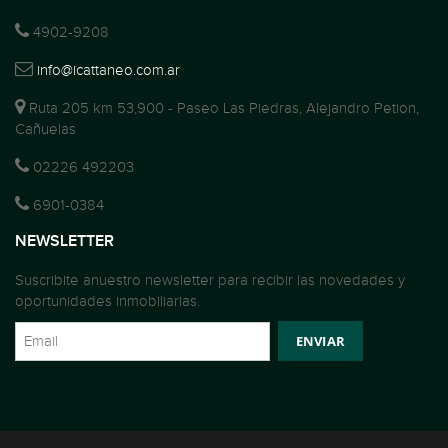
4902-9208
info@icattaneo.com.ar
Ruta 205 km 53,900 - Paseo Las Piedras, Alejandro Petion,
Cañuelas
02226 492203
6901-0384
NEWSLETTER
Suscribite anuestro newsletter para recibir las novedades y
oportunidades inmobiliarias.