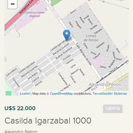
−
Leaflet
| Map data ©
OpenStreetMap
contributors,
TecnoGestión Sistemas
U$S 22.000
VENTA
Casilda Igarzabal 1000
Alejandro Petion