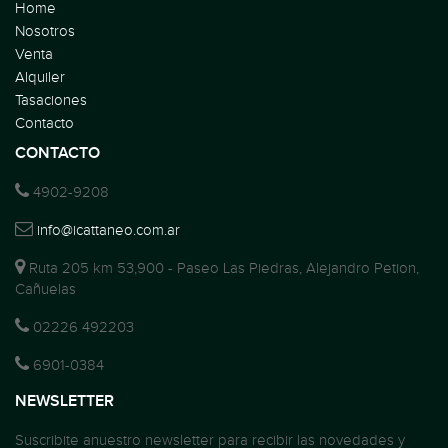
Home
Nosotros
Venta
Alquiler
Tasaciones
Contacto
CONTACTO
4902-9208
info@icattaneo.com.ar
Ruta 205 km 53,900 - Paseo Las Piedras, Alejandro Petion,
Cañuelas
02226 492203
6901-0384
NEWSLETTER
Suscribite anuestro newsletter para recibir las novedades y